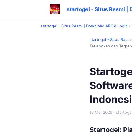
startogel - Situs Resmi | Download APK & Login
›
startogel - Situs Resm
Terlengkap dan Terperc
Startoge
Software
Indones
16 Mei 2026
· startoge
Startogel: P