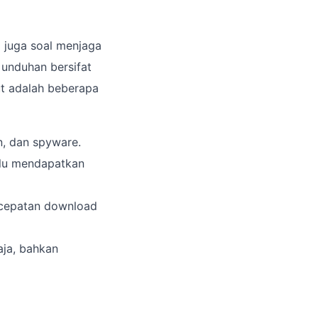
 juga soal menjaga
 unduhan bersifat
ut adalah beberapa
an, dan spyware.
alu mendapatkan
ecepatan download
aja, bahkan