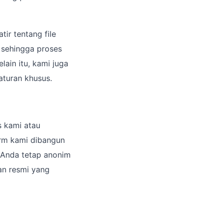
ir tentang file
e sehingga proses
lain itu, kami juga
turan khusus.
s kami atau
orm kami dibangun
 Anda tetap anonim
an resmi yang