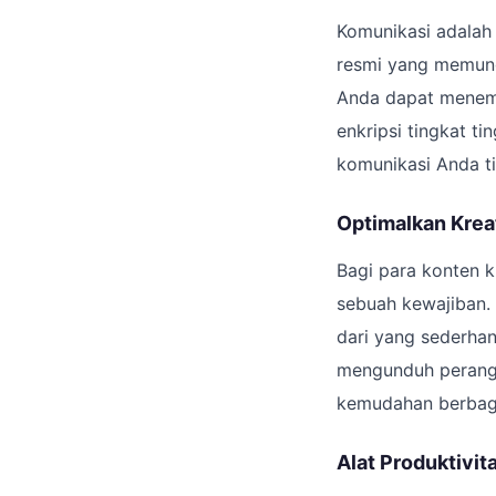
Komunikasi adalah 
resmi yang memung
Anda dapat menemuk
enkripsi tingkat t
komunikasi Anda ti
Optimalkan Krea
Bagi para konten k
sebuah kewajiban. D
dari yang sederhan
mengunduh perangk
kemudahan berbagi 
Alat Produktivi