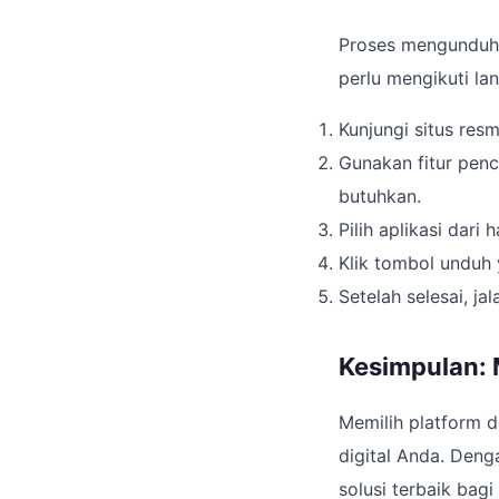
Proses mengunduh 
perlu mengikuti la
Kunjungi situs res
Gunakan fitur pen
butuhkan.
Pilih aplikasi dari
Klik tombol unduh 
Setelah selesai, ja
Kesimpulan: 
Memilih platform 
digital Anda. Deng
solusi terbaik bag