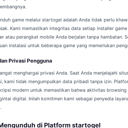
gembangnya.
uh game melalui startogel adalah Anda tidak perlu khawat
sak. Kami memastikan integritas data setiap installer gam
ter atau perangkat mobile Anda berjalan tanpa hambatan. Se
an instalasi untuk beberapa game yang memerlukan penga
an Privasi Pengguna
sangat menghargai privasi Anda. Saat Anda menjelajahi situ
, kami tidak mengumpulkan data pribadi tanpa izin. Platf
kripsi modern untuk memastikan bahwa aktivitas browsing
intai digital. Inilah komitmen kami sebagai penyedia layan
.
engunduh di Platform startogel