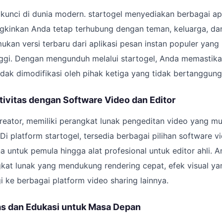
kunci di dunia modern. startogel menyediakan berbagai apl
kinkan Anda tetap terhubung dengan teman, keluarga, dan 
an versi terbaru dari aplikasi pesan instan populer yang
inggi. Dengan mengunduh melalui startogel, Anda memastika
dak dimodifikasi oleh pihak ketiga yang tidak bertanggung
tivitas dengan Software Video dan Editor
reator, memiliki perangkat lunak pengeditan video yang m
i platform startogel, tersedia berbagai pilihan software vi
a untuk pemula hingga alat profesional untuk editor ahli. A
at lunak yang mendukung rendering cepat, efek visual y
ke berbagai platform video sharing lainnya.
tas dan Edukasi untuk Masa Depan