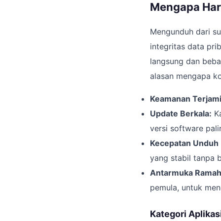
Mengapa Haru
Mengunduh dari sum
integritas data pr
langsung dan beba
alasan mengapa kom
Keamanan Terjami
Update Berkala:
Ka
versi software pali
Kecepatan Unduh 
yang stabil tanpa 
Antarmuka Ramah
pemula, untuk mene
Kategori Aplikas