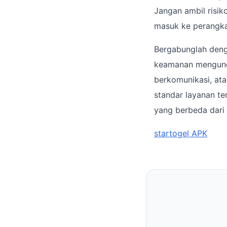
Jangan ambil risik
masuk ke perangka
Bergabunglah deng
keamanan mengundu
berkomunikasi, at
standar layanan te
yang berbeda dari 
startogel APK