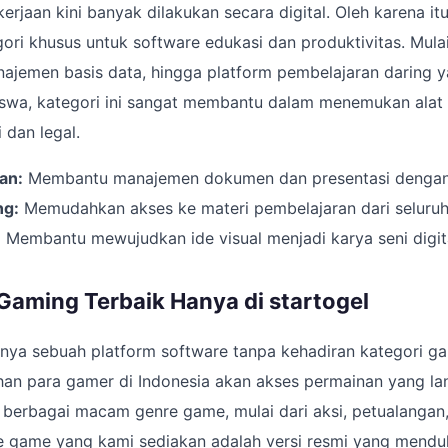
rjaan kini banyak dilakukan secara digital. Oleh karena itu
ri khusus untuk software edukasi dan produktivitas. Mulai 
ajemen basis data, hingga platform pembelajaran daring yan
iswa, kategori ini sangat membantu dalam menemukan alat
 dan legal.
an:
Membantu manajemen dokumen dan presentasi dengan l
ng:
Memudahkan akses ke materi pembelajaran dari seluruh
:
Membantu mewujudkan ide visual menjadi karya seni digit
aming Terbaik Hanya di startogel
nya sebuah platform software tanpa kehadiran kategori ga
n para gamer di Indonesia akan akses permainan yang la
erbagai macam genre game, mulai dari aksi, petualangan, 
ile game yang kami sediakan adalah versi resmi yang men