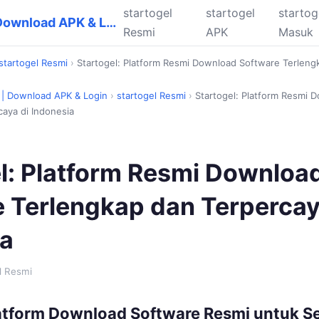
startogel
startogel
startog
startogel - Situs Resmi | Download APK & Login
Resmi
APK
Masuk
startogel Resmi
›
Startogel: Platform Resmi Download Software Terleng
i | Download APK & Login
›
startogel Resmi
›
Startogel: Platform Resmi 
aya di Indonesia
l: Platform Resmi Downloa
 Terlengkap dan Terpercay
ia
l Resmi
latform Download Software Resmi untuk 