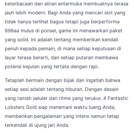
keterbacaan dan aliran antarmuka membuatnya terasa
jauh lebih modern. Bagi Anda yang mencari slot yang
tidak hanya terlihat bagus tetapi juga berperforma
898aa mulus di ponsel, game ini menawarkan paket
yang solid. Ini adalah tentang memberikan kendali
penuh kepada pemain, di mana setiap keputusan di
layar terasa berarti, dan setiap putaran membawa
potensi kejutan yang tertata dengan rapi.
Tetaplah bermain dengan bijak dan ingatlah bahwa
setiap sesi adalah tentang hiburan. Dengan desain
yang ramah seluler dan ritme yang terukur, 4 Fantastic
Lobsters Gold siap menemani waktu luang Anda,
memberikan pengalaman yang intens namun tetap
terkendali di ujung jari Anda.