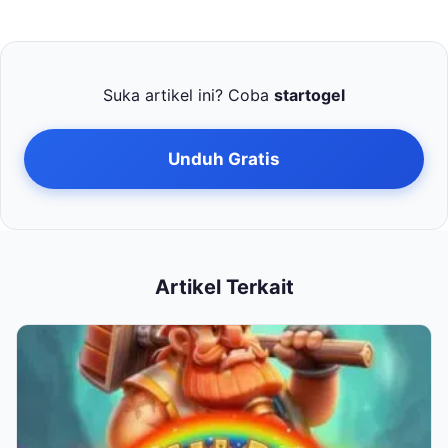
Suka artikel ini? Coba
startogel
Unduh Gratis
Artikel Terkait