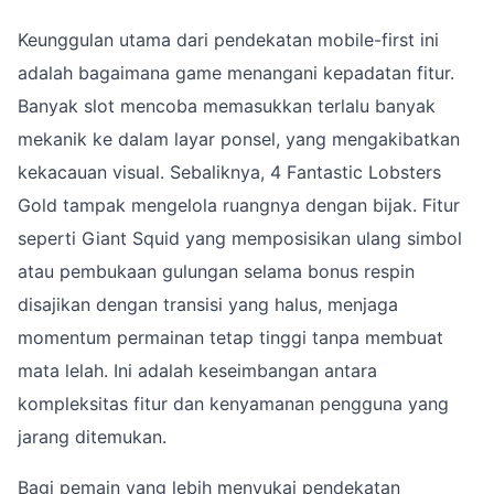
Keunggulan utama dari pendekatan mobile-first ini
adalah bagaimana game menangani kepadatan fitur.
Banyak slot mencoba memasukkan terlalu banyak
mekanik ke dalam layar ponsel, yang mengakibatkan
kekacauan visual. Sebaliknya, 4 Fantastic Lobsters
Gold tampak mengelola ruangnya dengan bijak. Fitur
seperti Giant Squid yang memposisikan ulang simbol
atau pembukaan gulungan selama bonus respin
disajikan dengan transisi yang halus, menjaga
momentum permainan tetap tinggi tanpa membuat
mata lelah. Ini adalah keseimbangan antara
kompleksitas fitur dan kenyamanan pengguna yang
jarang ditemukan.
Bagi pemain yang lebih menyukai pendekatan