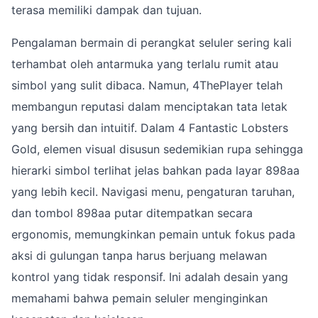
terasa memiliki dampak dan tujuan.
Pengalaman bermain di perangkat seluler sering kali
terhambat oleh antarmuka yang terlalu rumit atau
simbol yang sulit dibaca. Namun, 4ThePlayer telah
membangun reputasi dalam menciptakan tata letak
yang bersih dan intuitif. Dalam 4 Fantastic Lobsters
Gold, elemen visual disusun sedemikian rupa sehingga
hierarki simbol terlihat jelas bahkan pada layar 898aa
yang lebih kecil. Navigasi menu, pengaturan taruhan,
dan tombol 898aa putar ditempatkan secara
ergonomis, memungkinkan pemain untuk fokus pada
aksi di gulungan tanpa harus berjuang melawan
kontrol yang tidak responsif. Ini adalah desain yang
memahami bahwa pemain seluler menginginkan